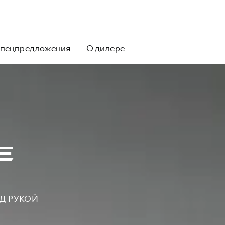
пецпредложения
О дилере
Е
Д РУКОЙ