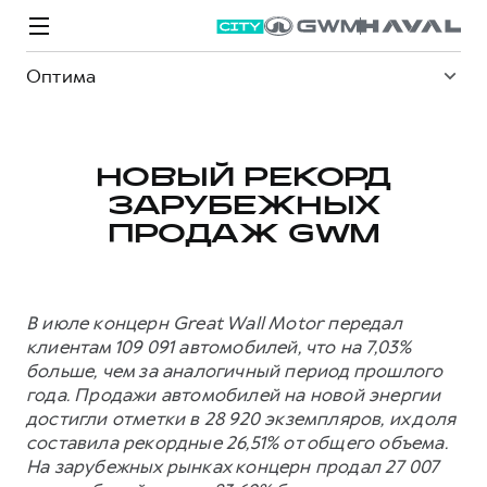
Оптима
НОВЫЙ РЕКОРД
ЗАРУБЕЖНЫХ
Модели
Покупателям
Владельцам
Спецпредложения
О дилере
ПРОДАЖ GWM
ВЫБОР И ПОКУПКА
СЕРВИС
СПЕЦПРЕДЛОЖЕНИЯ
БРЕНД HAVAL
В июле концерн Great Wall Motor передал
Автомобили в наличии
Все о сервисе
Покупателям
О бренде
клиентам 109 091 автомобилей, что на 7,03%
больше, чем за аналогичный период прошлого
Конфигуратор HAVAL
Запись на сервис
Владельцам
Новости
года. Продажи автомобилей на новой энергии
M6
Аксессуары HAVAL
Моторное масло
О GWM
JOLION
достигли отметки в 28 920 экземпляров, их доля
от 2 049 000 ₽
от 2 049 000 ₽
составила рекордные 26,51% от общего объема.
Каталоги и прайс-листы
Стоимость ТО
На зарубежных рынках концерн продал 27 007
Программа «HAVAL Защита+»
ИНФОРМАЦИЯ О ДИЛЕРЕ