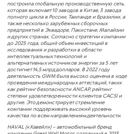
построила глобальную производственную сеть,
которая включает 10 заводов в Китае, 3 завода
полного цикла в России, Таиланде и Бразилии, а
также несколько зарубежных сборочных
предприятий в Эквадоре, Пакистане, Малайзии
и других странах. Согласно стратегии компании
до 2025 года, общий объем инвестиций в
исследования и разработки в области
интеллектуальных технологий и
альтернативных источников энергии за 5 лет
достигнет 14,5 млрд долларов. В 2022 году
деятельность GWM была высоко оценена в ходе
проведения международных аттестаций, таких
как рейтинг безопасности ANCAP, рейтинг
степени удовлетворенности клиентов CACSI и
другие. Это демонстрирует стремление
компании поддерживать высокий уровень
качества по всем направлениям деятельности.
HAVAL («Хавейл») – автомобильный бренд
компании Great Wall Motor, созданный в 2013