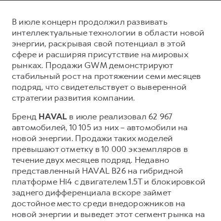
Сервис для корпоративных клиентов
HAVAL Лизинг
АКСЕССУАРЫ HAVAL
В июле концерн продолжил развивать
интеллектуальные технологии в области новой
Автомобильные аксессуары
энергии, раскрывая свой потенциал в этой
АКСЕССУАРЫ HAVAL
Коллекция CITY
сфере и расширяя присутствие на мировых
рынках. Продажи GWM демонстрируют
Автомобильные аксессуары
Коллекция Базовая
стабильный рост на протяжении семи месяцев
Коллекция CITY
Коллекция Детская
подряд, что свидетельствует о выверенной
Коллекция Базовая
стратегии развития компании.
Коллекция Детская
Бренд
HAVAL
в июле реализовал 62 967
автомобилей, 10 105 из них – автомобили на
новой энергии. Продажи таких моделей
превышают отметку в 10 000 экземпляров в
течение двух месяцев подряд. Недавно
представленный HAVAL B26 на гибридной
платформе Hi4 с двигателем 1.5Т и блокировкой
заднего дифференциала вскоре займет
достойное место среди внедорожников на
новой энергии и выведет этот сегмент рынка на