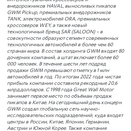
внедорожников HAVAL, выносливых пикапов
GWM Pickup, премиальных внедорожников
TANK, электромобилей ORA, премиальных
кроссоверов WEY, а также новый
технологичный бренд SAR (SALOON) – в
совокупности образуют сегмент современных
технологичных автомобилей в более чем 60
странах мира. В состав холдинга GWM входят 80
дочерних компаний, а штат включает более 60
000 человек. В течение шести лет подряд
продажи GWM превышают отметку в 1 млн
автомобилей в год. По итогам 2022 года чистая
прибыль компании составила рекордные 20,6
млрд долларов. С 1998 года Great Wall Motor
занимает первое место по объёмам продаж
пикапов в Китае. На сегодняшний день концерн
GWM создал глобальную сеть научно-
исследовательских подразделений, куда входят
центры в России, Китае, Японии, Германии,
Австрии и Южной Корее. Также компания