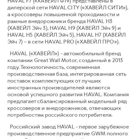
HAVAL F7 («ХАВЕЙЛ Ф7») представлены в
дилерской сети HAVAL CITY («ХАВЕЙЛ СИТИ»),
а кроссоверы повышенной проходимости и
рамные внедорожники бренда HAVAL H3
(ХАВЕЙЛ Эйч 3), HAVAL H9 (ХАВЕЙЛ Эйч 9) и
HAVAL H5 (ХАВЕЙЛ Эйч 5), HAVAL H7 (ХАВЕЙЛ
Эйч 7) – в сети HAVAL PRO («ХАВЕЙЛ ПРО»).
HAVAL («ХАВЕЙЛ») - автомобильный бренд
компании Great Wall Motor, созданный в 2013
году. Технологичность, современная
производственная база, интегрированная сеть
поставок комплектующих от лучших
иностранных производителей являются
основой успешного развития HAVAL. Компания
предлагает сбалансированный модельный ряд
кроссоверов и внедорожников, отвечающих
потребностям российского потребителя.
Российский завод HAVAL - первое зарубежное
производственное предприятие GWM полного