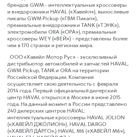
брендов GWM - интеллектуальные кроссоверы
и внедорожники HAVAL («Хавейл»), выносливые
пикапы GWM Pickup («ГВМ Пикап»),
премиальные внедорожники TANK («ТЭНК»),
электромобили ORA («ОРА»), премиальные
кроссоверы WEY («ВЕЙ») - представлены более
чем в 170 странах и регионах мира.
ООО «Хавейл Мотор Рус» - эксклюзивный
дистрибьютор автомобилей и запчастей HAVAL,
GWM Pickup, TANK и ORA на территории
Российской Федерации. Компания
осуществляет свою деятельность с февраля
2014 года. Первый официальный дилерский
центр HAVAL открылся в Москве в июне 2015
года. На данный момент в России представлено
240 дилерских центров HAVAL:
интеллектуальные кроссоверы HAVAL JOLION
(«ХАВЕЙЛ ДЖО́ЛИОН»), HAVAL DARGO
(«ХАВЕЙЛ ДА́РГО»,) HAVAL М6 («ХАВЕЙЛ M6»),