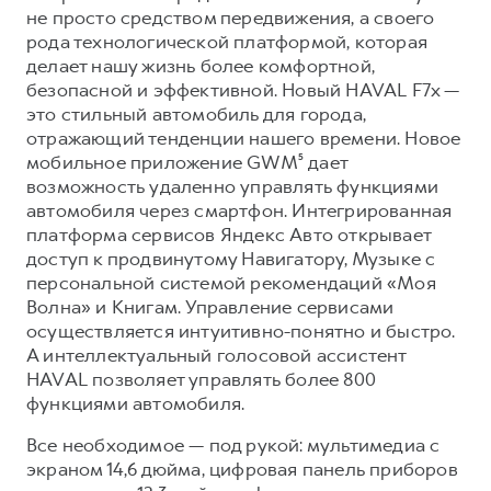
Сервис для корпоративных клиентов
не просто средством передвижения, а своего
HAVAL Лизинг
АКСЕССУАРЫ HAVAL
рода технологической платформой, которая
делает нашу жизнь более комфортной,
Автомобильные аксессуары
безопасной и эффективной. Новый HAVAL F7x —
АКСЕССУАРЫ HAVAL
Коллекция CITY
это стильный автомобиль для города,
отражающий тенденции нашего времени. Новое
Автомобильные аксессуары
Коллекция Базовая
мобильное приложение GWM⁵ дает
Коллекция CITY
Коллекция Детская
возможность удаленно управлять функциями
автомобиля через смартфон. Интегрированная
Коллекция Базовая
платформа сервисов Яндекс Авто открывает
Коллекция Детская
доступ к продвинутому Навигатору, Музыке с
персональной системой рекомендаций «Моя
Волна» и Книгам. Управление сервисами
осуществляется интуитивно-понятно и быстро.
А интеллектуальный голосовой ассистент
HAVAL позволяет управлять более 800
функциями автомобиля.
Все необходимое — под рукой: мультимедиа с
экраном 14,6 дюйма, цифровая панель приборов