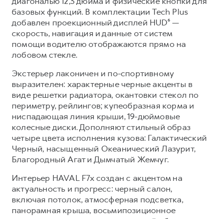
диагональю 12,3 дюйма и физические кнопки для
базовых функций. В комплектации Tech Plus
добавлен проекционный дисплей HUD⁶ —
скорость, навигация и данные от систем
помощи водителю отображаются прямо на
лобовом стекле.
Экстерьер лаконичен и по-спортивному
выразителен: характерные черные акценты в
виде решетки радиатора, окантовки стекол по
периметру, рейлингов; купеобразная корма и
ниспадающая линия крыши, 19-дюймовые
колесные диски. Дополняют стильный образ
четыре цвета исполнения кузова: Галактический
Черный, насыщенный Океанический Лазурит,
Благородный Агат и Дымчатый Жемчуг.
Интерьер HAVAL F7x создан с акцентом на
актуальность и прогресс: черный салон,
включая потолок, атмосферная подсветка,
панорамная крыша, восьмипозиционное