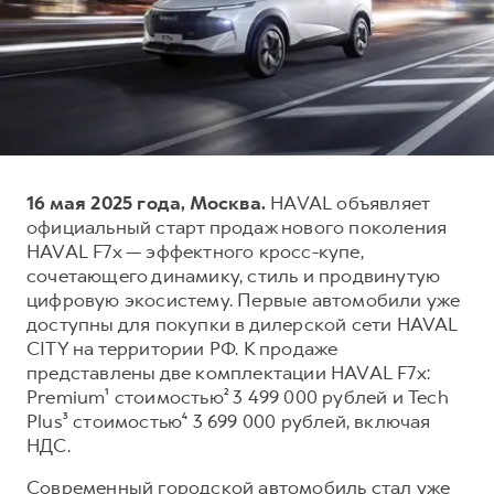
Тест-драйв
СЕРВИСНОЕ ОБСЛУЖИВАНИЕ
О дилере
Трейд-ин
Нулевое ТО
Наша команда
DARGO
DARGO X
Программа «Помощь на дороге»
Контакты
от 3 199 000 ₽
от 3 499 000 ₽
КРЕДИТ И СТРАХОВАНИЕ
Регламенты технического обслуживания
Кредитный калькулятор
Электронный ПТС
16 мая 2025 года, Москва.
HAVAL объявляет
Страхование
официальный старт продаж нового поколения
Кредит
ПОДДЕРЖКА
HAVAL F7x — эффектного кросс-купе,
F7
F7X
сочетающего динамику, стиль и продвинутую
GWM Безопасность
от 2 899 000 ₽
от 3 599 000 ₽
цифровую экосистему. Первые автомобили уже
КОРПОРАТИВНЫМ КЛИЕНТАМ
Гарантия HAVAL
доступны для покупки в дилерской сети HAVAL
CITY на территории РФ. К продаже
Для малого бизнеса
Мобильное приложение GWM
представлены две комплектации HAVAL F7x:
Корпоративным клиентам
Программа «HAVAL Защита+»
Premium¹ стоимостью² 3 499 000 рублей и Tech
Plus³ стоимостью⁴ 3 699 000 рублей, включая
Крупным корпоративным клиентам
Руководства по эксплуатации
POER
НДС.
от 3 449 000 ₽
Система управления автопарком GWM Fleet
Подписки
Современный городской автомобиль стал уже