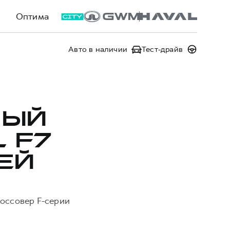
Оптима
Авто в наличии
Тест-драйв
НЫЙ
 F7
ЕЙ
россовер F-серии