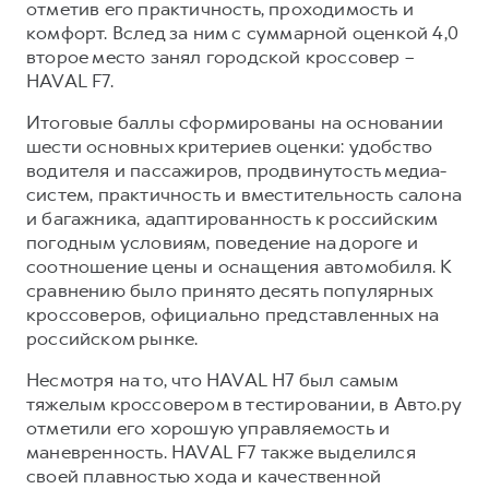
Сервис для корпоративных клиентов
отметив его практичность, проходимость и
комфорт. Вслед за ним с суммарной оценкой 4,0
HAVAL Лизинг
АКСЕССУАРЫ HAVAL
второе место занял городской кроссовер –
Автомобильные аксессуары
HAVAL F7.
АКСЕССУАРЫ HAVAL
Коллекция CITY
Итоговые баллы сформированы на основании
Автомобильные аксессуары
Коллекция Базовая
шести основных критериев оценки: удобство
водителя и пассажиров, продвинутость медиа-
Коллекция CITY
Коллекция Детская
систем, практичность и вместительность салона
Коллекция Базовая
и багажника, адаптированность к российским
погодным условиям, поведение на дороге и
Коллекция Детская
соотношение цены и оснащения автомобиля. К
сравнению было принято десять популярных
кроссоверов, официально представленных на
российском рынке.
Несмотря на то, что HAVAL H7 был самым
тяжелым кроссовером в тестировании, в Авто.ру
отметили его хорошую управляемость и
маневренность. HAVAL F7 также выделился
своей плавностью хода и качественной