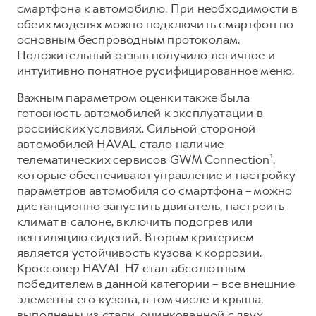
смартфона к автомобилю. При необходимости в
обеих моделях можно подключить смартфон по
основным беспроводным протоколам.
Положительный отзыв получило логичное и
интуитивно понятное русифицированное меню.
Важным параметром оценки также была
готовность автомобилей к эксплуатации в
российских условиях. Сильной стороной
автомобилей HAVAL стало наличие
телематических сервисов GWM Connection¹,
которые обеспечивают управление и настройку
параметров автомобиля со смартфона – можно
дистанционно запустить двигатель, настроить
климат в салоне, включить подогрев или
вентиляцию сидений. Вторым критерием
является устойчивость кузова к коррозии.
Кроссовер HAVAL H7 стал абсолютным
победителем в данной категории – все внешние
элементы его кузова, в том числе и крыша,
выполнены из стали, оцинкованной с двух