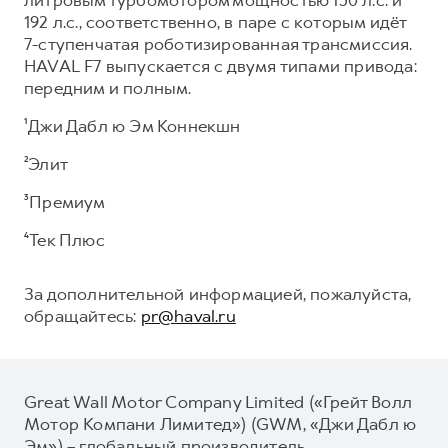
192 л.с., соответственно, в паре с которым идёт
7-ступенчатая роботизированная трансмиссия.
HAVAL F7 выпускается с двумя типами привода:
передним и полным.
¹Джи Дабл ю Эм Коннекшн
²Элит
³Премиум
⁴Тек Плюс
За дополнительной информацией, пожалуйста,
обращайтесь:
pr@haval.ru
Great Wall Motor Company Limited («Грейт Волл
Мотор Компани Лимитед») (GWM, «Джи Дабл ю
Эм») – глобальный производитель