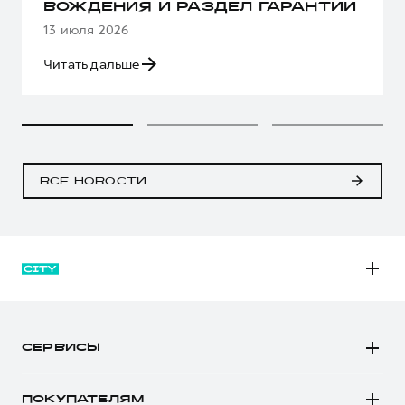
ВОЖДЕНИЯ И РАЗДЕЛ ГАРАНТИИ
13 июля 2026
Читать дальше
ВСЕ НОВОСТИ
M6
JOLION
СЕРВИСЫ
DARGO
Автомобили в наличии
DARGO Х
ПОКУПАТЕЛЯМ