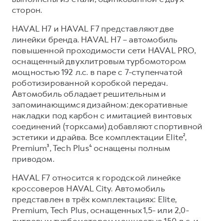
сторон.
HAVAL H7 и HAVAL F7 представляют две
линейки бренда. HAVAL H7 – автомобиль
повышенной проходимости сети HAVAL PRO,
оснащенный двухлитровым турбомотором
мощностью 192 л.с. в паре с 7-ступенчатой
роботизированной коробкой передач.
Автомобиль обладает решительным и
запоминающимся дизайном: декоративные
накладки под карбон с имитацией винтовых
соединений (торксами) добавляют спортивной
эстетики и драйва. Все комплектации Elite²,
Premium³, Tech Plus⁴ оснащены полным
приводом.
HAVAL F7 относится к городской линейке
кроссоверов HAVAL City. Автомобиль
представлен в трёх комплектациях: Elite,
Premium, Tech Plus, оснащенных 1,5- или 2,0-
литровым турбомотором мощностью 150 л.с. и