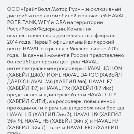
ООО «Грейт Волл Мотор Рус» – эксклюзивный
дистрибьютор автомобилей и запчастей HAVAL,
POER, TANK, WEY и ORA на территории
Российской Федерации. Компания
осуществляет свою деятельность с февраля
2014 года. Первый официальный дилерский
центр HAVAL открылся в Москве в июне 2015
года. На данный момент в России представлено
более 250 дилерских центров HAVAL:
интеллектуальные кроссоверы HAVAL JOLION
(ХАВЕЙЛ ДЖО́ЛИОН), HAVAL DARGO (ХАВЕЙЛ
ДА́РГО) HAVAL М6 (ХАВЕЙЛ M6), HAVAL F7
(ХАВЕЙЛ Ф7) и HAVAL F7x (ХАВЕЙЛ Ф7 Икс)
представлены в дилерской сети HAVAL CITY
(ХАВЕЙЛ СИТИ), а кроссоверы повышенной
проходимости и рамные внедорожники бренда
HAVAL H3 (ХАВЕЙЛ Эйч 3), HAVAL H9 (ХАВЕЙЛ
Эйч 9), HAVAL H5 (ХАВЕЙЛ Эйч 5) и HAVAL H7
(ХАВЕЙЛ Эйч 7) – в сети HAVAL PRO (ХАВЕЙЛ
ПРО).