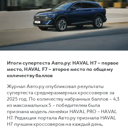
Тест-драйв
СЕРВИСНОЕ ОБСЛУЖИВАНИЕ
О дилере
Трейд-ин
Нулевое ТО
Наша команда
DARGO
DARGO X
Программа «Помощь на дороге»
Контакты
от 3 199 000 ₽
от 3 499 000 ₽
КРЕДИТ И СТРАХОВАНИЕ
Регламенты технического обслуживания
Кредитный калькулятор
Электронный ПТС
Страхование
Итоги супертеста Авто.ру: HAVAL H7 – первое
Кредит
ПОДДЕРЖКА
место, HAVAL F7 – второе место по общему
F7
F7X
GWM Безопасность
от 2 899 000 ₽
от 3 599 000 ₽
количеству баллов
КОРПОРАТИВНЫМ КЛИЕНТАМ
Гарантия HAVAL
Журнал Авто.ру опубликовал результаты
Для малого бизнеса
Мобильное приложение GWM
супертеста среднеразмерных кроссоверов за
2025 год. По количеству набранных баллов – 4,3
Корпоративным клиентам
Программа «HAVAL Защита+»
из максимальных 5 – победителем была
Крупным корпоративным клиентам
Руководства по эксплуатации
признана модель линейки HAVAL PRO – HAVAL
POER
H7. Редакция портала Авто.ру признала HAVAL
от 3 449 000 ₽
Система управления автопарком
Подписки
H7 лучшим кроссовером на каждый день,