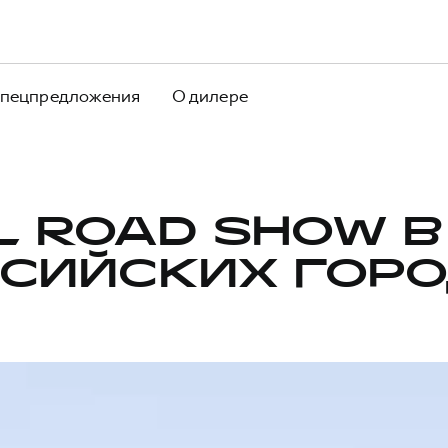
пецпредложения
О дилере
L ROAD SHOW В
СИЙСКИХ ГОР