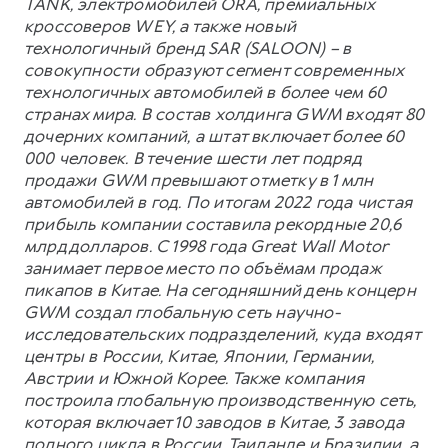
TANK, электромобилей ORA, премиальных
кроссоверов WEY, а также новый
технологичный бренд SAR (SALOON) – в
совокупности образуют сегмент современных
технологичных автомобилей в более чем 60
странах мира. В состав холдинга GWM входят 80
дочерних компаний, а штат включает более 60
000 человек. В течение шести лет подряд
продажи GWM превышают отметку в 1 млн
автомобилей в год. По итогам 2022 года чистая
прибыль компании составила рекордные 20,6
млрд долларов. С 1998 года Great Wall Motor
занимает первое место по объёмам продаж
пикапов в Китае. На сегодняшний день концерн
GWM создал глобальную сеть научно-
исследовательских подразделений, куда входят
центры в России, Китае, Японии, Германии,
Австрии и Южной Корее. Также компания
построила глобальную производственную сеть,
которая включает 10 заводов в Китае, 3 завода
полного цикла в России, Таиланде и Бразилии, а