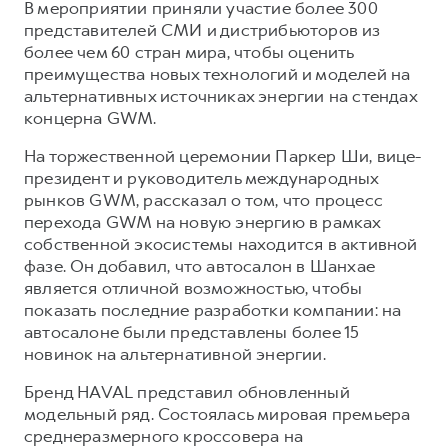
Сервис для корпоративных клиентов
В мероприятии приняли участие более 300
представителей СМИ и дистрибьюторов из
HAVAL Лизинг
АКСЕССУАРЫ HAVAL
более чем 60 стран мира, чтобы оценить
Автомобильные аксессуары
преимущества новых технологий и моделей на
альтернативных источниках энергии на стендах
АКСЕССУАРЫ HAVAL
Коллекция CITY
концерна GWM.
Автомобильные аксессуары
Коллекция Базовая
На торжественной церемонии Паркер Ши, вице-
Коллекция CITY
Коллекция Детская
президент и руководитель международных
Коллекция Базовая
рынков GWM, рассказал о том, что процесс
перехода GWM на новую энергию в рамках
Коллекция Детская
собственной экосистемы находится в активной
фазе. Он добавил, что автосалон в Шанхае
является отличной возможностью, чтобы
показать последние разработки компании: на
автосалоне были представлены более 15
новинок на альтернативной энергии.
Бренд HAVAL представил обновленный
модельный ряд. Состоялась мировая премьера
среднеразмерного кроссовера на