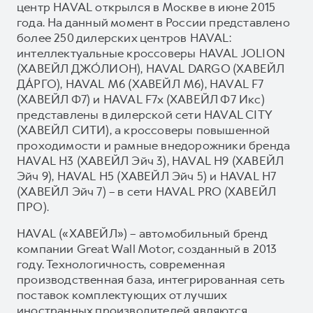
центр HAVAL открылся в Москве в июне 2015
года. На данный момент в России представлено
более 250 дилерских центров HAVAL:
интеллектуальные кроссоверы HAVAL JOLION
(ХАВЕЙЛ ДЖО́ЛИОН), HAVAL DARGO (ХАВЕЙЛ
ДА́РГО), HAVAL М6 (ХАВЕЙЛ M6), HAVAL F7
(ХАВЕЙЛ Ф7) и HAVAL F7x (ХАВЕЙЛ Ф7 Икс)
представлены в дилерской сети HAVAL CITY
(ХАВЕЙЛ СИТИ), а кроссоверы повышенной
проходимости и рамные внедорожники бренда
HAVAL H3 (ХАВЕЙЛ Эйч 3), HAVAL H9 (ХАВЕЙЛ
Эйч 9), HAVAL H5 (ХАВЕЙЛ Эйч 5) и HAVAL H7
(ХАВЕЙЛ Эйч 7) – в сети HAVAL PRO (ХАВЕЙЛ
ПРО).
HAVAL («ХАВЕЙЛ») – автомобильный бренд
компании Great Wall Motor, созданный в 2013
году. Технологичность, современная
производственная база, интегрированная сеть
поставок комплектующих от лучших
иностранных производителей являются