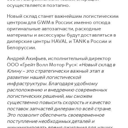
Сервис для корпоративных клиентов
осуществляется поэтапно.
HAVAL Лизинг
АКСЕССУАРЫ HAVAL
Новый склад станет важнейшим логистическим
Автомобильные аксессуары
центром для GWM в России: именно отсюда
оригинальные автозапчасти, расходные
АКСЕССУАРЫ HAVAL
Коллекция CITY
материалы и аксессуары будут доставляться в
Автомобильные аксессуары
Коллекция Базовая
дилерские центры HAVAL и TANK в России и
Коллекция CITY
Коллекция Детская
Белоруссии.
Коллекция Базовая
Андрей Акифьев, исполнительный директор
ООО «Грейт Волл Мотор Рус»:
«Новый склад в
Коллекция Детская
Клину – это стратегически важный этап в
развитии нашей логистической
инфраструктуры. Благодаря удобному
расположению и внедрению современных
логистических решений, мы сможем
существенно повысить скорость и качество
поставок запчастей дилерам по всей стране.
Это позволит обеспечить своевременное
поступление необходимых деталей и
минимизировать время ожидания для наших