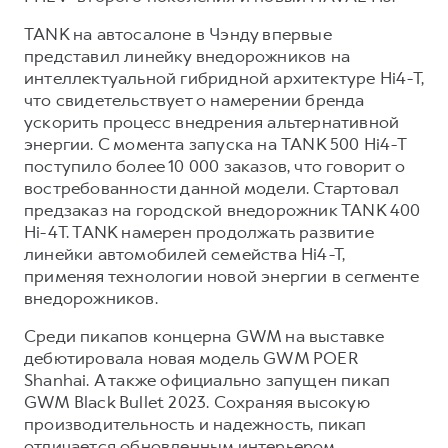
TANK на автосалоне в Чэнду впервые
представил линейку внедорожников на
интеллектуальной гибридной архитектуре Hi4-T,
что свидетельствует о намерении бренда
ускорить процесс внедрения альтернативной
энергии. С момента запуска на TANK 500 Hi4-T
поступило более 10 000 заказов, что говорит о
востребованности данной модели. Стартовал
предзаказ на городской внедорожник TANK 400
Hi-4T. TANK намерен продолжать развитие
линейки автомобилей семейства Hi4-T,
применяя технологии новой энергии в сегменте
внедорожников.
Среди пикапов концерна GWM на выставке
дебютировала новая модель GWM POER
Shanhai. А также официально запущен пикап
GWM Black Bullet 2023. Сохраняя высокую
производительность и надежность, пикап
отличается обновленным интерьером,