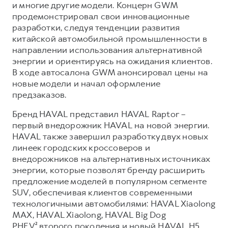
Сервис для корпоративных клиентов
и многие другие модели. Концерн GWM
продемонстрировал свои инновационные
HAVAL Лизинг
АКСЕССУАРЫ HAVAL
разработки, следуя тенденции развития
Автомобильные аксессуары
китайской автомобильной промышленности в
направлении использования альтернативной
АКСЕССУАРЫ HAVAL
Коллекция CITY
энергии и ориентируясь на ожидания клиентов.
Автомобильные аксессуары
Коллекция Базовая
В ходе автосалона GWM анонсировал цены на
новые модели и начал оформление
Коллекция CITY
Коллекция Детская
предзаказов.
Коллекция Базовая
Бренд HAVAL представил HAVAL Raptor –
Коллекция Детская
первый внедорожник HAVAL на новой энергии.
HAVAL также завершил разработку двух новых
линеек городских кроссоверов и
внедорожников на альтернативных источниках
энергии, которые позволят бренду расширить
предложение моделей в популярном сегменте
SUV, обеспечивая клиентов современными
технологичными автомобилями: HAVAL Xiaolong
MAX, HAVAL Xiaolong, HAVAL Big Dog
PHEV² второго поколения и новый HAVAL H5.