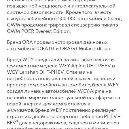
повышенной мощностью и интеллектуальной
системой безопасности. Кроме того, в честь
выпуска юбилейного 500 000 автомобиля бренд
GWM продемонстрировал спецверсию пикапа
GWM POER Everest Edition.
Бренд ORA продемонстрировал два новых
автомобиля: ORA 03 и ORA GT Mulan Edition.
Бренд WEY представил на выставке шести- и
семиместные модели WEY Alpine DHT-PHEV и
WEY Lanshan DHT-PHEV. Отвечая на
потребность пользователей в качественном и
просторном семейном автомобиле, бренд WEY
создал линейку автомобилей WEY Alpine на
первой в мире интеллектуальной платформе на
новой энергии
для компактвэнов и
минивэнов.
Бренд WEY постепенно реализует
стратегию двойного энергопотребления PHEV +
BEV³ для внедорожников, седанов и минивэнов
и разрабатывает новую концепцию бренда,