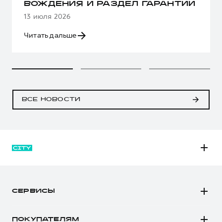
ВОЖДЕНИЯ И РАЗДЕЛ ГАРАНТИИ
13 июля 2026
Читать дальше
ВСЕ НОВОСТИ
M6
JOLION
СЕРВИСЫ
DARGO
Автомобили в наличии
DARGO Х
ПОКУПАТЕЛЯМ