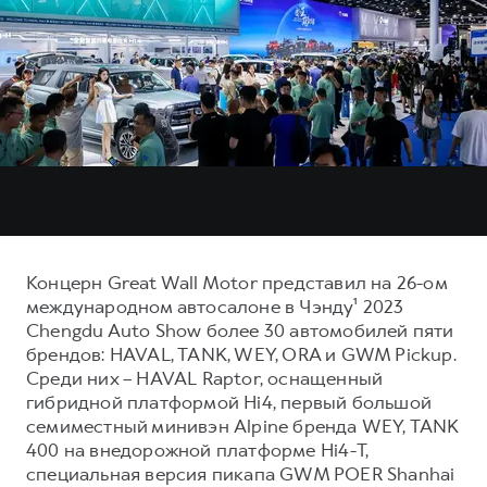
Тест-драйв
СЕРВИСНОЕ ОБСЛУЖИВАНИЕ
О дилере
Трейд-ин
Нулевое ТО
Наша команда
DARGO
DARGO X
Программа «Помощь на дороге»
Контакты
от 3 199 000 ₽
от 3 499 000 ₽
КРЕДИТ И СТРАХОВАНИЕ
Регламенты технического обслуживания
Кредитный калькулятор
Электронный ПТС
Страхование
Кредит
ПОДДЕРЖКА
F7
F7X
GWM Безопасность
Концерн Great Wall Motor представил на 26-ом
от 2 899 000 ₽
от 3 599 000 ₽
международном автосалоне в Чэнду¹ 2023
КОРПОРАТИВНЫМ КЛИЕНТАМ
Гарантия HAVAL
Chengdu Auto Show более 30 автомобилей пяти
Для малого бизнеса
Мобильное приложение GWM
брендов: HAVAL, TANK, WEY, ORA и GWM Pickup.
Среди них – HAVAL Raptor, оснащенный
Корпоративным клиентам
Программа «HAVAL Защита+»
гибридной платформой Hi4, первый большой
Крупным корпоративным клиентам
Руководства по эксплуатации
семиместный минивэн Alpine бренда WEY, TANK
POER
400 на внедорожной платформе Hi4-T,
от 3 449 000 ₽
Система управления автопарком GWM Fleet
Подписки
специальная версия пикапа GWM POER Shanhai