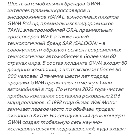
Шесть автомобильных брендов GWM –
интеллектуальных кроссоверов и
внедорожников HAVAL, выносливых пикапов
GWM Pickup, премиальных внедорожников
TANK, электромобилей ORA, премиальных
кроссоверов WEY, а также новый
технологичный бренд SAR (SALOON) – в
совокупности образуют сегмент современных
технологичных автомобилей в более чем 60
странах мира. В состав холдинга GWM входят 80
дочерних компаний, а штат включает более 60
000 человек. В течение шести лет подряд
продажи GWM превышают отметку в 1 млн
автомобилей в год. По итогам 2022 года чистая
прибыль компании составила рекордные 20,6
млрд долларов. С 1998 года Great Wall Motor
занимает первое место по объёмам продаж
пикапов в Китае. На сегодняшний день концерн
GWM создал глобальную сеть научно-
исследовательских подразделений, куда входят